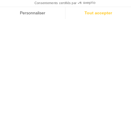
Terug
RES Chalet LUXE Hékipia - 2
slaapkamers
HUURACCOMMODATIE