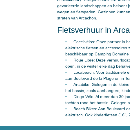
gevarieerde landschappen en beloont je 
wegen en fietspaden. Gezinnen kunnen k
straten van Arcachon.
Fietsverhuur in Arc
Cocci'vélos: Onze partner in h
elektrische fietsen en accessoires 
beschikbaar op Camping Domaine d
Roue Libre: Deze verhuurlocatie
open, in de winter elke dag behal
Locabeach: Voor traditionele en
aan Boulevard de la Plage en in T
Arcabike: Gelegen in de kleine
het bassin, zoals aanhangers, kind
Dingo Vélo: Al meer dan 30 jaa
tochten rond het bassin. Gelegen aa
Beach Bikes: Aan Boulevard de 
elektrisch. Ook kinderfietsen (16’’