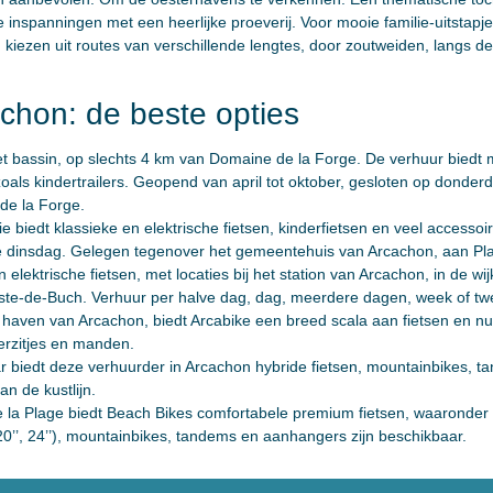
inspanningen met een heerlijke proeverij. Voor mooie familie-uitstapje
iezen uit routes van verschillende lengtes, door zoutweiden, langs de 
achon: de beste opties
et bassin, op slechts 4 km van Domaine de la Forge. De verhuur biedt m
zoals kindertrailers. Geopend van april tot oktober, gesloten op donderd
e la Forge.
 biedt klassieke en elektrische fietsen, kinderfietsen en veel accessoir
ve dinsdag. Gelegen tegenover het gemeentehuis van Arcachon, aan Pla
 elektrische fietsen, met locaties bij het station van Arcachon, in de wij
este-de-Buch. Verhuur per halve dag, dag, meerdere dagen, week of t
 haven van Arcachon, biedt Arcabike een breed scala aan fietsen en nut
erzitjes en manden.
r biedt deze verhuurder in Arcachon hybride fietsen, mountainbikes, t
n de kustlijn.
la Plage biedt Beach Bikes comfortabele premium fietsen, waaronder el
, 20’’, 24’’), mountainbikes, tandems en aanhangers zijn beschikbaar.