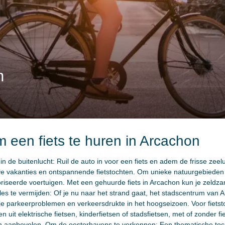
n
 een fiets te huren in Arcachon
n de buitenlucht: Ruil de auto in voor een fiets en adem de frisse zeel
ieve vakanties en ontspannende fietstochten. Om unieke natuurgebied
toriseerde voertuigen. Met een gehuurde fiets in Arcachon kun je zeld
iles te vermijden: Of je nu naar het strand gaat, het stadscentrum van
k je parkeerproblemen en verkeersdrukte in het hoogseizoen. Voor fiets
en uit elektrische fietsen, kinderfietsen of stadsfietsen, met of zonder fi
n aanbevolen. Om de oesterhavens te verkennen: Een thematische toch