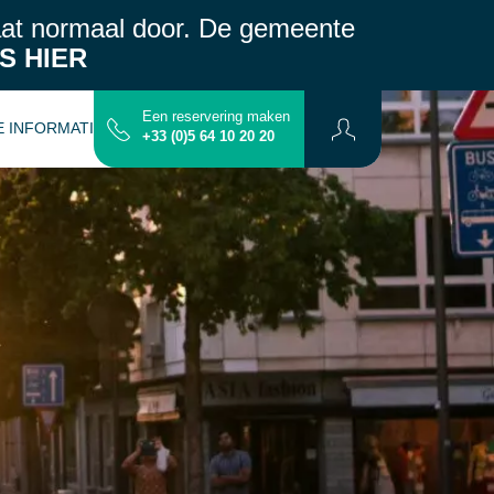
aat normaal door.
De gemeente
S HIER
Een reservering maken
E INFORMATIE
CONTACT
PLATTERGROND
+33 (0)5 64 10 20 20