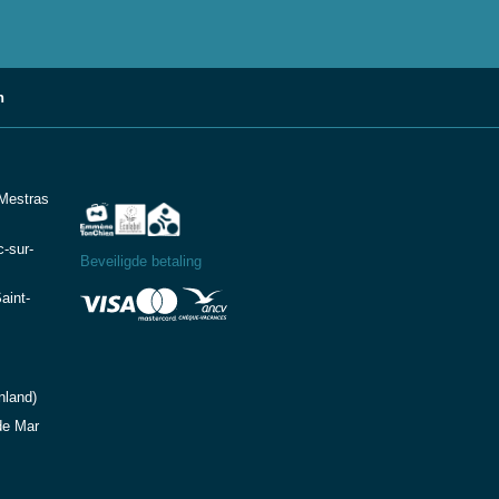
n
-Mestras
-sur-
Beveiligde betaling
aint-
nland)
de Mar