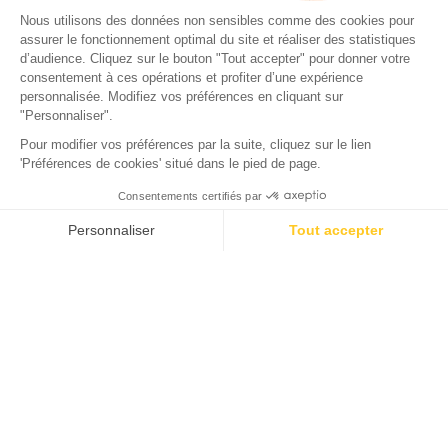
BEZOEKEN
STRAND
Het Dorp Grand Piquey
Gelegen op het schiereiland Cap Ferret, tussen de
Atlantische Oceaan en het Bassin d'Arcachon, is het dorp
Grand Piquey een onbekende parel van de Aquitaine-kust.
Met zijn zandstranden, dennenbossen en eeuwenoude
oestercultuur belichaamt deze vredige oase de Franse
levenskunst. Geniet tijdens uw verblijf op onze camping in
Arcachon van een bezoek aan Grand Piquey, een
vakantiebestemming op het schiereiland Cap Ferret die zijn
authenticiteit heeft behouden in de schaduw van de
zeedennen.