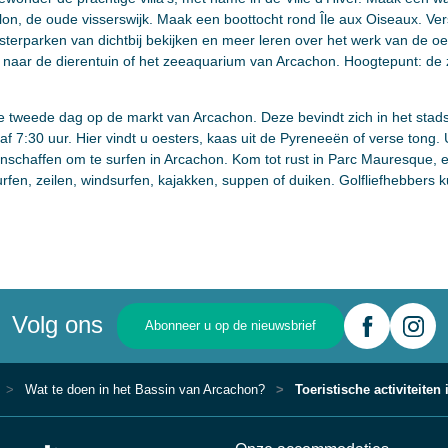
illon, de oude visserswijk. Maak een boottocht rond Île aux Oiseaux. Ve
sterparken van dichtbij bekijken en meer leren over het werk van de o
 naar de dierentuin of het zeeaquarium van Arcachon. Hoogtepunt: d
e tweede dag op de markt van Arcachon. Deze bevindt zich in het stadsc
f 7:30 uur. Hier vindt u oesters, kaas uit de Pyreneeën of verse tong.
aanschaffen om te surfen in Arcachon. Kom tot rust in Parc Mauresque,
surfen, zeilen, windsurfen, kajakken, suppen of duiken. Golfliefhebber
Volg ons
Abonneer u op de nieuwsbrief
Wat te doen in het Bassin van Arcachon?
Toeristische activiteiten