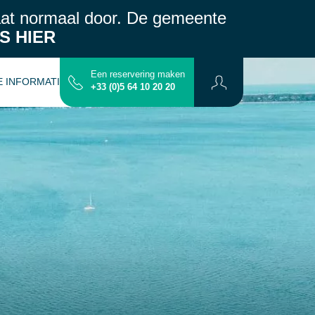
aat normaal door.
De gemeente
S HIER
Een reservering maken
E INFORMATIE
CONTACT
PLATTERGROND
+33 (0)5 64 10 20 20