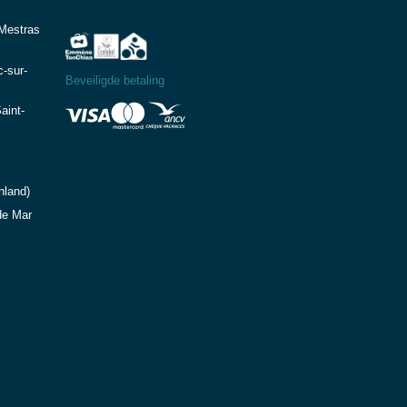
-Mestras
-sur-
Beveiligde betaling
aint-
nland)
de Mar