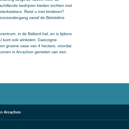
rschillende bedrijven bieden tochten met
esterkwekers. Reist u met kinderen?
e zonsondergang vanaf de Belvédère
entrum, in de Baltard-hal, en is tijdens
 U kunt ook winkelen, Gascogne-
 een groene oase van 4 hectare, voordat
s kunnen in Arcachon genieten van een
 in Arcachon