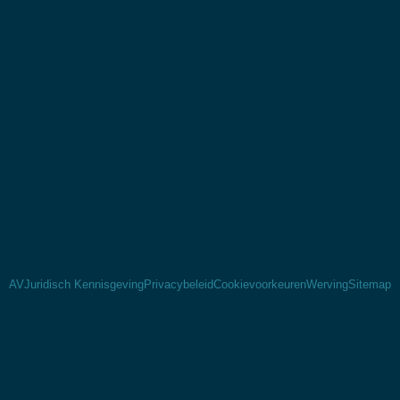
AV
Juridisch Kennisgeving
Privacybeleid
Cookievoorkeuren
Werving
Sitemap