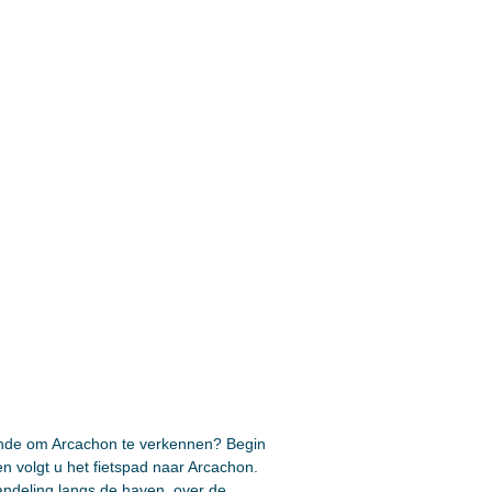
ironde om Arcachon te verkennen? Begin
en volgt u het fietspad naar Arcachon.
andeling langs de haven, over de