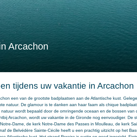
 in Arcachon
oen tijdens uw vakantie in Arcachon
achon een van de grootste badplaatsen aan de Atlantische kust. Geleg
e natuur. De glamour is te danken aan haar faam als chique badplaats
te natuur wordt bepaald door de omringende oceaan en de bossen van d
tbij Arcachon, wordt uw vakantie in de Gironde nog eenvoudiger. De st
 Notre-Dame, de kerk Notre-Dame des Passes in Moulleau, de kerk Sai
f de Belvédère Sainte-Cécile heeft u een prachtig uitzicht op het Ba
 Atlantische kust. Het strand Pereire is rustig en goed ingericht. Fiet