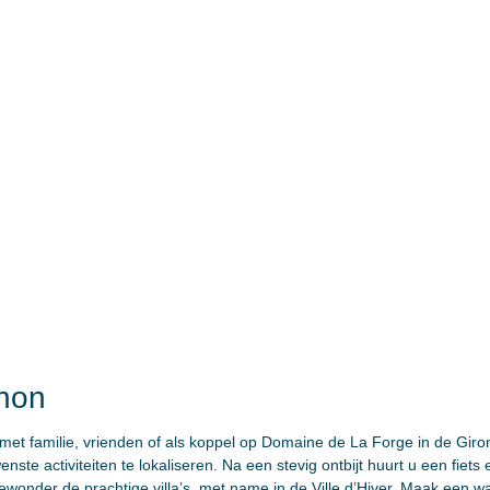
chon
jf met familie, vrienden of als koppel op Domaine de La Forge in de G
e activiteiten te lokaliseren. Na een stevig ontbijt huurt u een fiets 
nder de prachtige villa’s, met name in de Ville d’Hiver. Maak een w