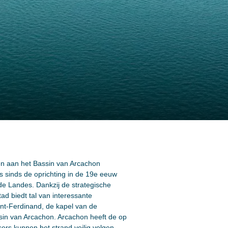
en aan het Bassin van Arcachon
 sinds de oprichting in de 19e eeuw
e Landes. Dankzij de strategische
ad biedt tal van interessante
nt-Ferdinand, de kapel van de
ssin van Arcachon. Arcachon heeft de op
sers kunnen het strand veilig volgen