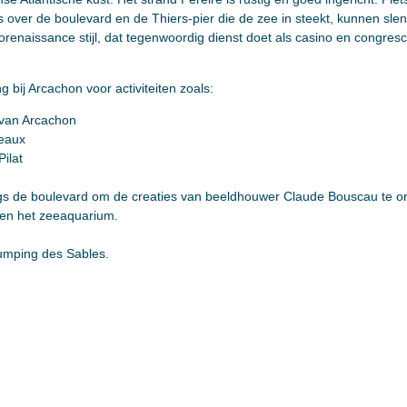
rs over de boulevard en de Thiers-pier die de zee in steekt, kunnen sl
enaissance stijl, dat tegenwoordig dienst doet als casino en congresc
g bij Arcachon voor activiteiten zoals:
 van Arcachon
seaux
ilat
gs de boulevard om de creaties van beeldhouwer Claude Bouscau te o
 en het zeeaquarium.
umping des Sables.