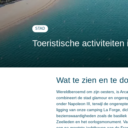
STAD
Toeristische activiteiten
Wat te zien en te d
Wereldberoemd om zijn oesters, is Arc
combineert de stad glamour en ongerept
onder Napoleon III, terwijl de ongerep
ligging van onze camping La Forge, dich
bezienswaardigheden zoals de basiliek
Zeelieden en het oorlogsmonument. Vana
een na grootste jachthaven aan de Franse