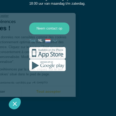
18:00 uur van maandag t/m zaterdag.
Neem contact op
Taal
NL
Frans
Engels
Spaans
Duits