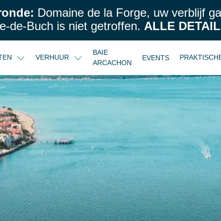
ronde:
Domaine de la Forge, uw verblijf g
e-de-Buch is niet getroffen.
ALLE DETAIL
BAIE
STEN
VERHUUR
PRAKTISCH
EVENTS
ARCACHON