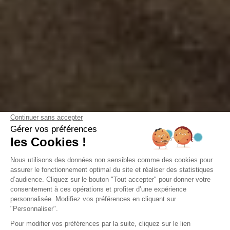
STAD
Top 5 Bezienswaardigheden in
het Bassin van Arcachon