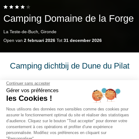
Camping Domaine de la Forge
La Teste-de-Buch, Gironde
Open van
2 februari 2026
Tot
31 december 2026
Camping dichtbij de Dune du Pilat
Kies voor een gezinsverblijf in de buurt van de grootste
zandduin van Europa, in het hart van Gironde, in de
regio Nouvelle-Aquitaine. Kies de huuroptie die bij u
past, voor een of meerdere weken met uw kinderen. De
4-sterren camping dicht bij de Dune du Pilat ligt vlakbij
de steden Biscarrosse en Arcachon. De camping biedt
vele activiteiten, spelletjes en animaties voor het plezier
van het hele gezin. De mooiste toeristische