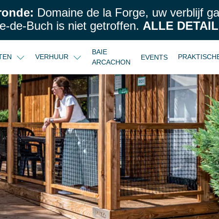
ronde:
Domaine de la Forge, uw verblijf g
e-de-Buch is niet getroffen.
ALLE DETAIL
BAIE
STEN
VERHUUR
PRAKTISCH
EVENTS
ARCACHON
ers.