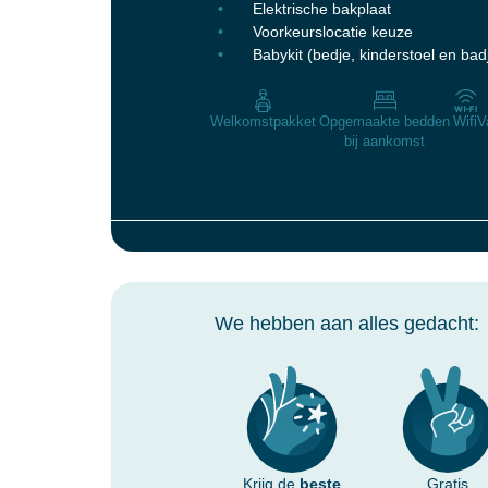
Elektrische bakplaat
Voorkeurslocatie keuze
Babykit (bedje, kinderstoel en bad
Welkomstpakket
Opgemaakte bedden
Wifi
V
bij aankomst
We hebben aan alles gedacht:
Krijg de
beste
Gratis