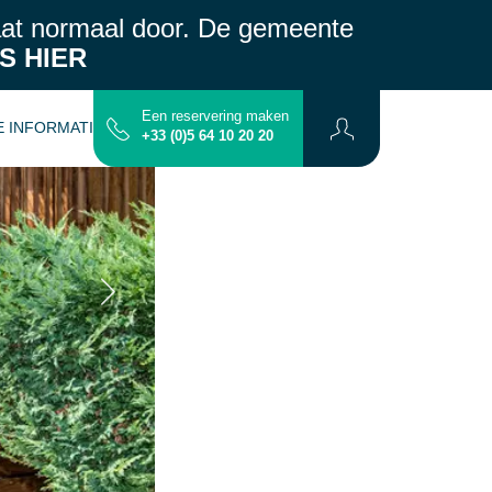
aat normaal door.
De gemeente
S HIER
Een reservering maken
E INFORMATIE
CONTACT
PLATTERGROND
+33 (0)5 64 10 20 20