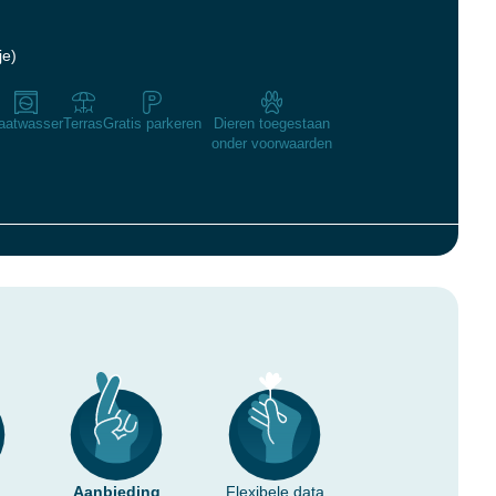
je)
aatwasser
Terras
Gratis parkeren
Dieren toegestaan
onder voorwaarden
Aanbieding
Flexibele data