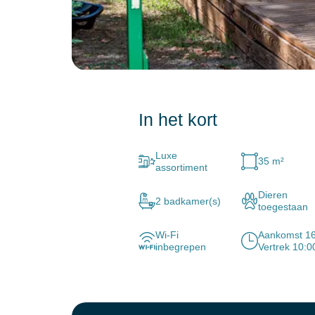
In het kort
Luxe
35 m²
assortiment
Dieren
2 badkamer(s)
toegestaan
Wi-Fi
Aankomst 1
inbegrepen
Vertrek 10:0