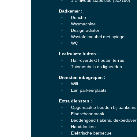
1 1-niveau stapelbed (80x190)
Badkamer :
Douche
Wasmachine
Designradiator
Wastafelmeubel met spiegel
WC
Leefruimte buiten :
Half-overdekt houten terras
Tuinmeubels en ligbedden
Diensten inbegrepen :
Wifi
Een parkeerplaats
Extra diensten :
Opgemaakte bedden bij aankoms
Eindschoonmaak
Beddengoed (lakens, dekbedovert
Handdoeken
Elektrische barbecue