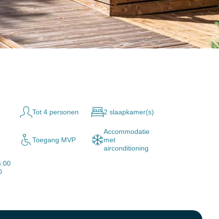
Tot 4 personen
2 slaapkamer(s)
Accommodatie
Toegang MVP
met
airconditioning
6:00
0