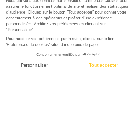
Camping Domaine de la Forge
La Teste-de-Buch, Gironde
Öffnen von
2. Februar 2026
Bis
31. Dezember 2026
Chaletvermietung in Arcachon
Lassen Sie sich zu einem Aufenthalt in einem Chalet im
Herzen der grünen Natur des Bassins d'Arcachon verführen.
Es ist die Gelegenheit, ikonische Orte in Gironde zu
entdecken, wie die Düne von Pilat, die berühmten
„tchanquées“ Hütten auf der Vogelinsel, die Ville d'Hiver
sowie den Leuchtturm und die Halbinsel Cap Ferret… um
nur einige zu nennen.