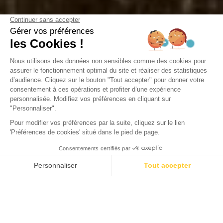
STADT
Die Karte des Bassin
d’Arcachon
Das Bassin d’Arcachon genießt ein außergewöhnliches
Klima mit nahezu ganzjährig perfektem Sonnenschein. Die
Winterkälte ist relativ mild, während die Sommer trocken
und warm sind – die ideale Jahreszeit, um die schönen
Stege und Strände der Region zu genießen. Doch was weiß
man über die geografische Lage der verschiedenen Städte