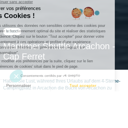
STADT
Maritimer Shuttle Arcachon -
Cap Ferret
Haben Sie Lust, während Ihres Urlaubs auf dem 4-Sterne-
Campingplatz in Arcachon die Bucht von Arcachon zu
überqueren? Steigen Sie in ein Boot von Arcachon in
Richtung Cap Ferret!
Auf nach Cap Ferret
Ein Blick auf eine Karte von Nouvelle-Aquitaine zeigt, dass