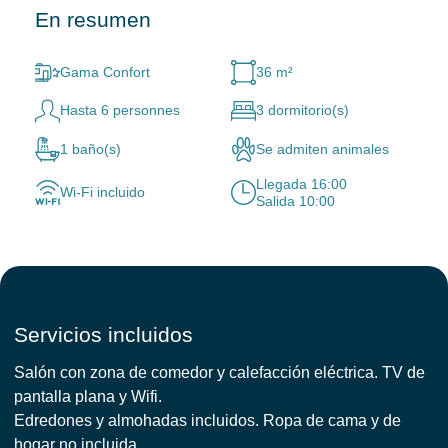
En resumen
Gama Confort
36 m²
Hasta 6 personnes
3 dormitorio(s)
1 baño(s)
Se admiten animales
Llegada 16:00
Wi-Fi incluido
Salida 10:00
Servicios incluidos
Salón con zona de comedor y calefacción eléctrica. TV de
pantalla plana y Wifi.
Edredones y almohadas incluidos. Ropa de cama y de
hogar no incluida.