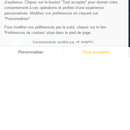
El Banc d'Arguin: una
maravilla de la bahía de
Arcachon
Tus vacaciones de camping en la bahía de Arcachon serán
una ocasión perfecta para descubrir varios tesoros naturales
de la región, como el bosque de las Landas, la duna de
Pilat o el parque natural regional de las Landas de
Gascuña. Uno de estos lugares salvajes e icónicos de la
región se encuentra frente a la bahía de Arcachon: la
reserva natural nacional del Banc d'Arguin, un largo banco
de arena donde los moluscos y las aves comparten el
espacio con los turistas que vienen a tomar el sol y bañarse.
¿Dónde se encuentra el Banc d'Arguin?