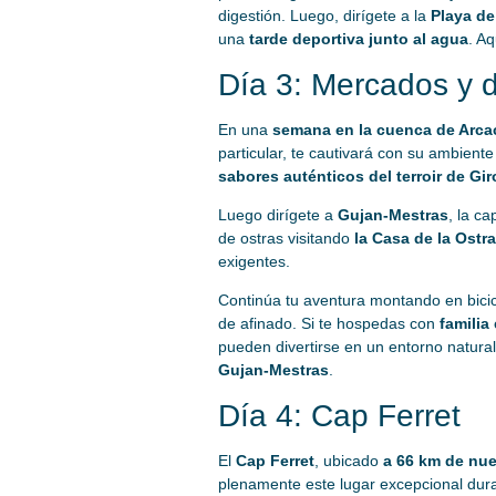
digestión. Luego, dirígete a la
Playa de
una
tarde deportiva junto al agua
. Aq
Día 3: Mercados y 
En una
semana en la cuenca de Arc
particular, te cautivará con su ambient
sabores auténticos del terroir de Gi
Luego dirígete a
Gujan-Mestras
, la ca
de ostras visitando
la Casa de la Ostra
exigentes.
Continúa tu aventura montando en bicic
de afinado. Si te hospedas con
familia
pueden divertirse en un entorno natura
Gujan-Mestras
.
Día 4: Cap Ferret
El
Cap Ferret
, ubicado
a 66 km de nu
plenamente este lugar excepcional dur