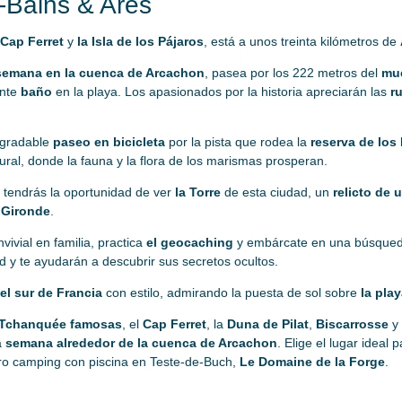
-Bains & Ares
Cap Ferret
y
la Isla de los Pájaros
, está a unos treinta kilómetros de
semana en la cuenca de Arcachon
, pasea por los 222 metros del
mue
ante
baño
en la playa. Los apasionados por la historia apreciarán las
r
gradable
paseo en bicicleta
por la pista que rodea la
reserva de los
ural, donde la fauna y la flora de los marismas prosperan.
 tendrás la oportunidad de ver
la Torre
de esta ciudad, un
relicto de 
a
Gironde
.
ivial en familia, practica
el geocaching
y embárcate en una búsqued
ad y te ayudarán a descubrir sus secretos ocultos.
 el sur de Francia
con estilo, admirando la puesta de sol sobre
la pla
Tchanquée famosas
, el
Cap Ferret
, la
Duna de Pilat
,
Biscarrosse
y 
a
semana alrededor de la cuenca de Arcachon
. Elige el lugar ideal 
tro camping con piscina en Teste-de-Buch,
Le Domaine de la Forge
.