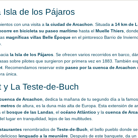
 Isla de los Pájaros
ientos con una visita a
la ciudad de Arcachon
. Situada
a 14 km de L
corre en bicicleta su paseo marítimo
hasta el
Muelle Thiers
, dond
las
magníficas villas Belle Époque
en el pintoresco Barrio de Inviern
.
hacia
la Isla de los Pájaros
. Se ofrecen varios recorridos en barco, dá
casas sobre pilotes que surgieron por primera vez en 1883. También ex
et
. Recomendamos reservar este
paseo por la cuenca de Arcachon
d
ra única.
t y La Teste-de-Buch
 cuenca de Arcachon
, dedica la mañana de tu segundo día a la famo
 metros
de altura, es la duna más alta de Europa. Esta extensión de ar
a el
bosque de las Landas
, el
océano Atlántico
y la
cuenca de Arc
el lugar en tranquilidad, lejos de las multitudes.
staurantes
renombrados de
Teste-de-Buch
, el bello pueblo donde s
delicioso
lenguado a la meunière
. Después de este banquete, da un