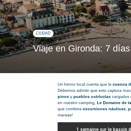
CIUDAD
Viaje en Gironda: 7 día
Un himno local cuenta que la
cuenca d
Debemos admitir que esto captura mara
pinos
y
pueblos ostrícolas
cargados d
en nuestro camping,
Le Domaine de l
que combina
excursiones náuticas
,
p
mareas!