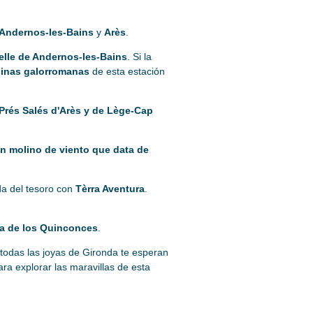
Andernos-les-Bains
y
Arès
.
lle de Andernos-les-Bains
. Si la
uinas galorromanas
de esta estación
 Prés Salés d'Arès y de Lège-Cap
un molino de viento que data de
a del tesoro con
Tèrra Aventura
.
ya de los Quinconces
.
todas las joyas de Gironda te esperan
para explorar las maravillas de esta