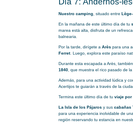
Día 7: Andernos-les
Nuestro camping
, situado entre
Lège-
En la mañana de este último día de tu
marea está alta, disfruta de un refresc
balnearia.
Por la tarde, dirígete a
Arès
para una a
Ferret
. Luego, explora este paraíso nat
Durante esta escapada a Arès, también
1840
, que muestra el rico pasado de l
Además, para una actividad lúdica y conv
Acertijos te guiarán a través de la ciud
Termina este último día de tu
viaje por
La Isla de los Pájaros
y sus
cabañas 
para una experiencia inolvidable de un
región reservando tu estancia en nues