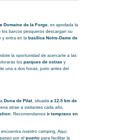
e Domaine de la Forge
, es apodada la
e los barcos pesqueros descargan su
o y entra en la
basílica Notre-Dame de
ndote la oportunidad de acercarte a las
plorarás los
parques de ostras
y
e una a dos horas, justo antes del
sa
Duna de Pilat
, situada
a 12.5 km de
ena atrae a visitantes cada año,
achon
. Recomendamos
ir temprano en
e encuentra nuestro camping. Aquí,
 paseo por el
puerto
para facilitar la