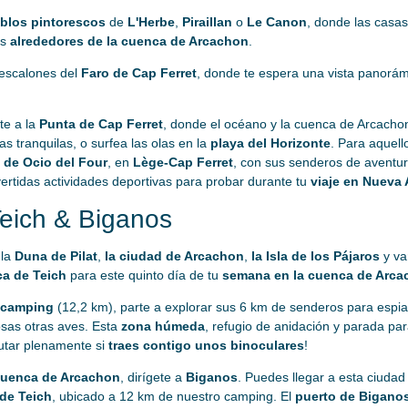
blos pintorescos
de
L'Herbe
,
Piraillan
o
Le Canon
, donde las casas
os
alrededores de la cuenca de Arcachon
.
 escalones del
Faro de Cap Ferret
, donde te espera una vista panorám
rte a la
Punta de Cap Ferret
, donde el océano y la cuenca de Arcacho
as tranquilas, o surfea las olas en la
playa del Horizonte
. Para aquell
 de Ocio del Four
, en
Lège-Cap Ferret
, con sus senderos de aventura
vertidas actividades deportivas para probar durante tu
viaje en Nueva 
Teich & Biganos
 la
Duna de Pilat
,
la ciudad de Arcachon
,
la Isla de los Pájaros
y var
ca de Teich
para este quinto día de tu
semana en la cuenca de Arca
o camping
(12,2 km), parte a explorar sus 6 km de senderos para espiar
sas otras aves. Esta
zona húmeda
, refugio de anidación y parada par
rutar plenamente si
traes contigo unos binoculares
!
 cuenca de Arcachon
, dirígete a
Biganos
. Puedes llegar a esta ciudad
 de Teich
, ubicado a 12 km de nuestro camping. El
puerto de Bigano