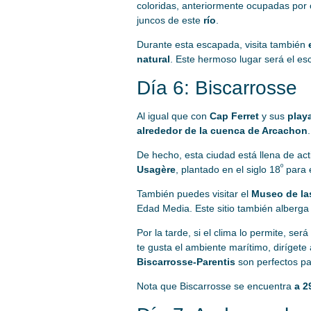
coloridas, anteriormente ocupadas por os
juncos de este
río
.
Durante esta escapada, visita también
natural
. Este hermoso lugar será el esc
Día 6: Biscarrosse
Al igual que con
Cap Ferret
y sus
play
alrededor de la cuenca de Arcachon
.
De hecho, esta ciudad está llena de ac
º
Usagère
, plantado en el siglo 18
para e
También puedes visitar el
Museo de la
Edad Media. Este sitio también alberg
Por la tarde, si el clima lo permite, s
te gusta el ambiente marítimo, dirígete
Biscarrosse-Parentis
son perfectos pa
Nota que Biscarrosse se encuentra
a 2