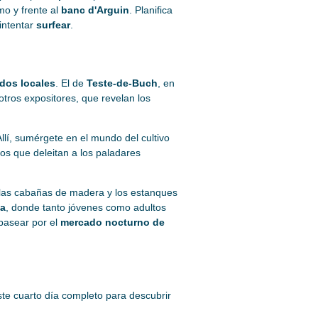
mo y frente al
banc d'Arguin
. Planifica
intentar
surfear
.
dos locales
. El de
Teste-de-Buch
, en
otros expositores, que revelan los
Allí, sumérgete en el mundo del cultivo
os que deleitan a los paladares
las cabañas de madera y los estanques
ia
, donde tanto jóvenes como adultos
 pasear por el
mercado nocturno de
e cuarto día completo para descubrir