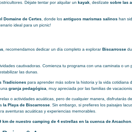
tricultores. Déjate tentar por alquilar un
kayak
, deslízate
sobre las 
el Domaine de Certes
, donde los
antiguos marismas salinos
han si
enario ideal para un picnic!
as
, recomendamos dedicar un día completo a explorar
Biscarrosse
dur
tividades cautivadoras. Comienza tu programa con una caminata o un p
stabilizar las dunas.
s Tradiciones
para aprender más sobre la historia y la vida cotidiana 
a una
granja pedagógica
, muy apreciada por las familias de vacacionis
erá relax o actividades acuáticas, pero de cualquier manera, disfrutarás
 a
la Playa de Biscarrosse
. Sin embargo, si prefieres los paisajes lacu
ra aventuras acuáticas y experiencias memorables.
9 km de nuestro camping de 4 estrellas en la cuenca de Arcachon