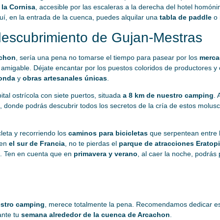
 la Cornisa
, accesible por las escaleras a la derecha del hotel homóni
uí, en la entrada de la cuenca, puedes alquilar una
tabla de paddle
o 
descubrimiento de Gujan-Mestras
achon
, sería una pena no tomarse el tiempo para pasear por los
merca
e amigable. Déjate encantar por los puestos coloridos de productores y 
ronda
y
obras artesanales únicas
.
pital ostrícola con siete puertos, situada
a 8 km de nuestro camping
. 
, donde podrás descubrir todos los secretos de la cría de estos molusc
leta y recorriendo los
caminos para bicicletas
que serpentean entre 
en
el sur de Francia
, no te pierdas el
parque de atracciones Eratop
l. Ten en cuenta que en
primavera y verano
, al caer la noche, podrás
estro camping
, merece totalmente la pena. Recomendamos dedicar est
ante tu
semana alrededor de la cuenca de Arcachon
.