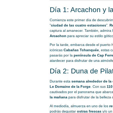
Día 1: Arcachon y la
Comienza este primer día de descubrim
"
ciudad de las cuatro estaciones
".
Re
captura al amanecer. También, admira 
Arcachon
para apreciar su estilo gótico
Por la tarde, embarca desde el puerto 
icónicas
Cabañas Tchanquée
, estas 
pasarás por la
península de Cap Ferr
atardecer para disfrutar de una atmósfe
Día 2: Duna de Pila
Durante esta
semana alrededor de la
Le Domaine de la Forge
. Con sus
110
cautivados por el panorama que abarc
la mañana
para disfrutar de la belleza d
Al mediodía, almuerza en uno de los
re
podrás degustar
ostras frescas
y/o un 