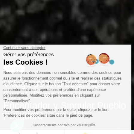
VISITAS
Village de l'Herbe en Cap
Ferret: Descubra un
Encantador y Singular Pueblo
Pesquero