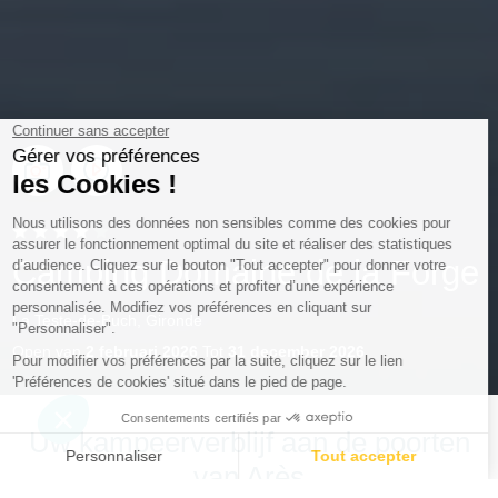
Camping Domaine de la Forge
La Teste-de-Buch, Gironde
Open van
2 februari 2026
Tot
31 december 2026
Uw kampeerverblijf aan de poorten
van Arès