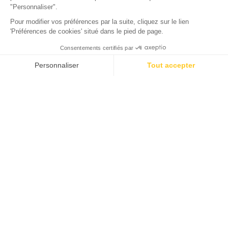
La Teste-de-Buch, Gironde
Öffnen von
2. Februar 2026
Bis
31. Dezember 2026
Ihr Campingaufenthalt an den
Toren von Arès
Zwischen Weinbergen, Stränden, Kiefernwäldern,
malerischen Dörfern und der Metropole Bordeaux ist
diese Ecke Frankreichs voller Überraschungen für einen
Urlaub, der reich an Aktivitäten und Sehenswürdigkeiten
ist! Möchten Sie einen aktiven und gleichzeitig
erholsamen Urlaub im außergewöhnlichen Umfeld des
Bassin d'Arcachon verbringen? Verwirklichen Sie Ihren
Traum, indem Sie einen Aufenthalt auf unserem
Campingplatz an den Toren von Arès buchen! Freuen
Sie sich auf einen Familienurlaub, der von Strand,
Naturwanderungen und Outdoor-Aktivitäten geprägt ist.