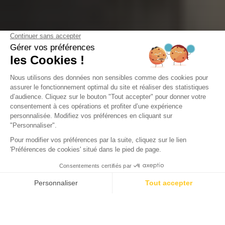
Camping Domaine de la Forge
La Teste-de-Buch, Gironde
Öffnen von
2. Februar 2026
Bis
31. Dezember 2026
Zurück
RES Cottage Prestige 2 zimmer
(Green Village 800 m Domaine de la