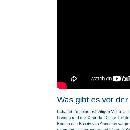
Was gibt es vor de
Bekannt für seine prächtigen Villen, s
Landes und der Gironde. Dieser Teil der
Boot in das Bassin von Arcachon wagen,
tchanquées" umrunden und bis nach Cap