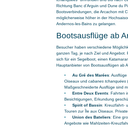
Richtung Banc d’Arguin und Dune du Pi
Bootsverbindungen, die Arcachon mit Ca
möglicherweise höher in der Hochsaiso
Andernos-les-Bains zu gelangen.
Bootsausflüge ab A
Besucher haben verschiedene Möglichke
ganzen Tag, je nach Ziel und Angebot. Fü
sich für ein Segelboot, einen Katamaran
Hauptanbieter von Bootsausflügen ab 
Au Gré des Marées
: Ausflüge
Oiseaux und
cabanes tchanquées
(
Maßgeschneiderte Ausflüge sind mö
Entre Deux Events
: Fahrten i
Besichtigungen, Erkundung geschütz
Spirit of Bassin
: Kreuzfahrt-
Touren zur Île aux Oiseaux. Privat
Union des Bateliers
: Eine gr
Angebote wie Mahlzeiten-Kreuzfah