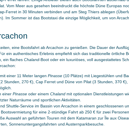
lat. Vom Meer aus gesehen beeindruckt die höchste Düne Europas noch
p-Ferret in 30 Minuten verbinden und am Steg Thiers ablegen (Überfah
n). Im Sommer ist das Bootstaxi die einzige Möglichkeit, um von Arca
rcachon
iten, eine Bootsfahrt ab Arcachon zu genießen. Die Dauer der Ausflüg
r ein authentisches Erlebnis empfiehlt sich das traditionelle örtliche B
, ein flaches
Chaland
-Boot oder ein luxuriöses, voll ausgestattetes Sch
Arcachon:
 mit einer 11 Meter langen
Pinasse
(10 Plätze) mit Liegestühlen und Bad
2 Stunden, 270 €), Cap Ferret und Düne von Pilat (3 Stunden, 370 €), 
glich.
n einer
Pinasse
oder einem
Chaland
mit optionalen Dienstleistungen wie
ter Naturräume und sportlichen Aktivitäten.
 und Shuttle-Service im Bassin von Arcachon in einem geschlossenen u
e Bootsvermietung für eine 2-stündige Fahrt ab 250 € für zwei Personen
oße Auswahl an geführten Touren mit dem Katamaran zur Île aux Oiseau
rten, Sonnenuntergangsfahrten und Austernparkbesuche.