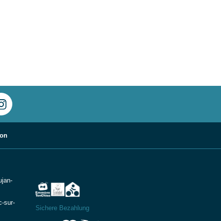
hon
ujan-
-sur-
Sichere Bezahlung