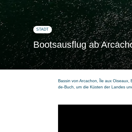
STADT
Bootsausflug ab Arcach
Bassin von Arcachon, Île aux Oiseaux, 
de-Buch, um die Küsten der Landes un