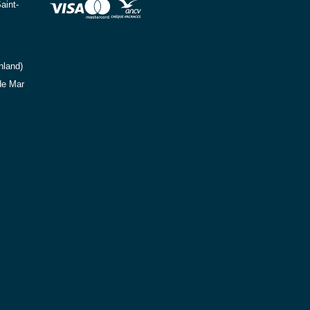
aint-
nland)
de Mar