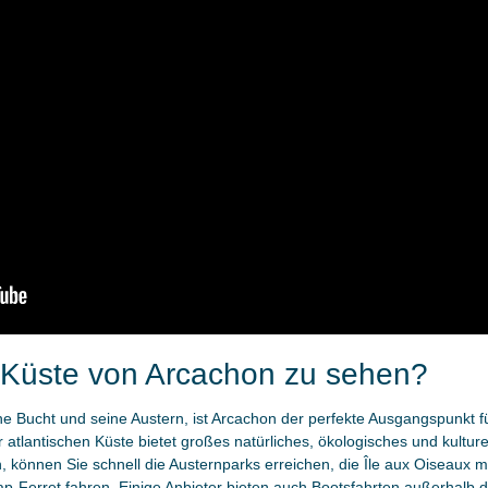
r Küste von Arcachon zu sehen?
eine Bucht und seine Austern, ist Arcachon der perfekte Ausgangspunkt 
 atlantischen Küste bietet großes natürliches, ökologisches und kultur
 können Sie schnell die Austernparks erreichen, die Île aux Oiseaux mi
-Ferret fahren. Einige Anbieter bieten auch Bootsfahrten außerhalb d