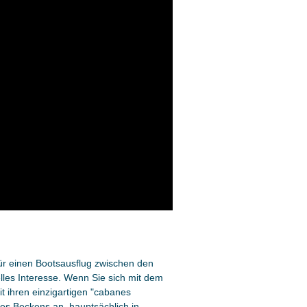
für einen Bootsausflug zwischen den
elles Interesse. Wenn Sie sich mit dem
t ihren einzigartigen "cabanes
es Beckens an, hauptsächlich in