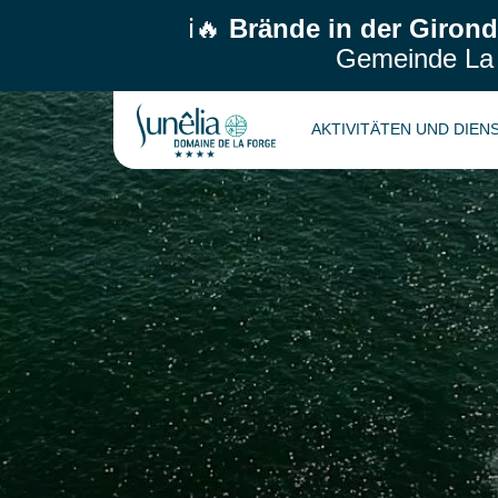
ℹ️🔥
Brände in der Girond
Gemeinde La T
AKTIVITÄTEN UND DIE