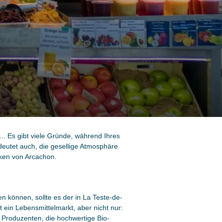
.. Es gibt viele Gründe, während Ihres
utet auch, die gesellige Atmosphäre
cken von Arcachon.
können, sollte es der in La Teste-de-
 ein Lebensmittelmarkt, aber nicht nur:
 Produzenten, die hochwertige Bio-