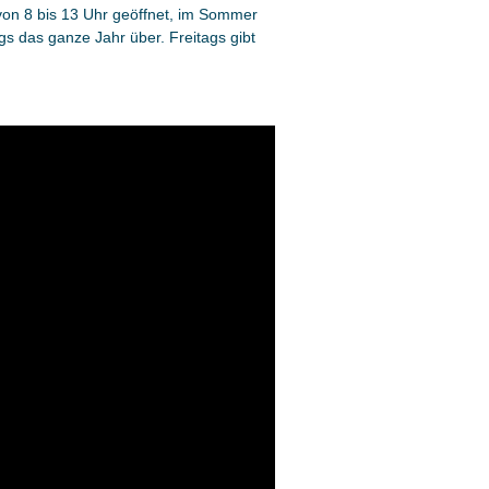
von 8 bis 13 Uhr geöffnet, im Sommer
s das ganze Jahr über. Freitags gibt