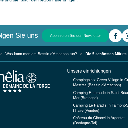
e und die Kultur der Region näherbringen.
lgen Sie uns
Abonnieren Sie den Newsletter
Was kann man am Bassin d'Arcachon tun?
Die 5 schönsten Märkte
Unsere einrichtungen
Campingplatz Green Village in G
Mestras (Bassin d'Arcachon)
Camping Emeraude in Saint-Briac
Mer (Bretagne)
Camping Le Paradis in Talmont-S
Hilaire (Vendée)
Château du Gibanel in Argentat
(Dordogne-Tal)