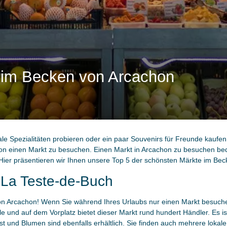
 im Becken von Arcachon
ale Spezialitäten probieren oder ein paar Souvenirs für Freunde kaufen.
 einen Markt zu besuchen. Einen Markt in Arcachon zu besuchen bede
Hier präsentieren wir Ihnen unsere Top 5 der schönsten Märkte im Be
 La Teste-de-Buch
 Arcachon! Wenn Sie während Ihres Urlaubs nur einen Markt besuchen 
e und auf dem Vorplatz bietet dieser Markt rund hundert Händler. Es ist
 und Blumen sind ebenfalls erhältlich. Sie finden auch mehrere lokale