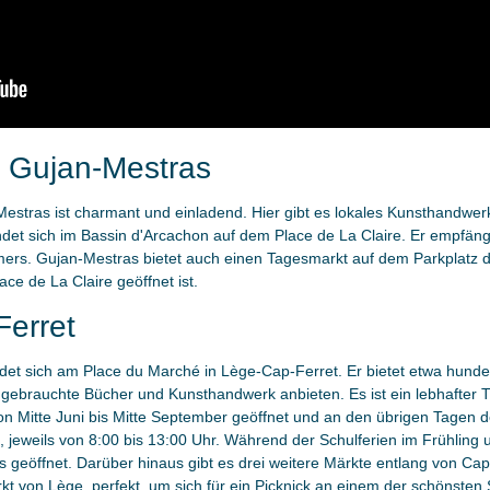
 Gujan-Mestras
Mestras ist charmant und einladend. Hier gibt es lokales Kunsthandwer
ndet sich im Bassin d'Arcachon auf dem Place de La Claire. Er empfän
rs. Gujan-Mestras bietet auch einen Tagesmarkt auf dem Parkplatz d
e de La Claire geöffnet ist.
Ferret
det sich am Place du Marché in Lège-Cap-Ferret. Er bietet etwa hundert
gebrauchte Bücher und Kunsthandwerk anbieten. Es ist ein lebhafter T
von Mitte Juni bis Mitte September geöffnet und an den übrigen Tagen
jeweils von 8:00 bis 13:00 Uhr. Während der Schulferien im Frühling u
geöffnet. Darüber hinaus gibt es drei weitere Märkte entlang von Cap 
t von Lège, perfekt, um sich für ein Picknick an einem der schönsten