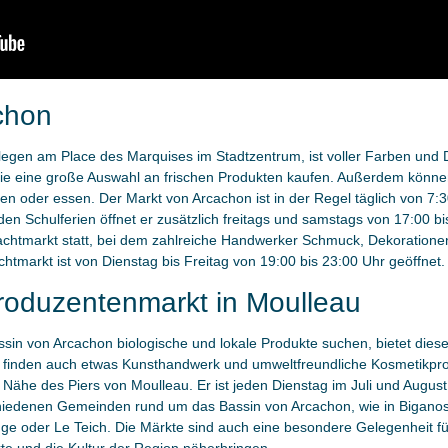
chon
gen am Place des Marquises im Stadtzentrum, ist voller Farben und D
Sie eine große Auswahl an frischen Produkten kaufen. Außerdem können
en oder essen. Der Markt von Arcachon ist in der Regel täglich von 7:3
en Schulferien öffnet er zusätzlich freitags und samstags von 17:00 bi
Nachtmarkt statt, bei dem zahlreiche Handwerker Schmuck, Dekorationen
tmarkt ist von Dienstag bis Freitag von 19:00 bis 23:00 Uhr geöffnet.
produzentenmarkt in Moulleau
in von Arcachon biologische und lokale Produkte suchen, bietet dies
inden auch etwas Kunsthandwerk und umweltfreundliche Kosmetikprodu
ähe des Piers von Moulleau. Er ist jeden Dienstag im Juli und August 
chiedenen Gemeinden rund um das Bassin von Arcachon, wie in Biganos
ge oder Le Teich. Die Märkte sind auch eine besondere Gelegenheit fü