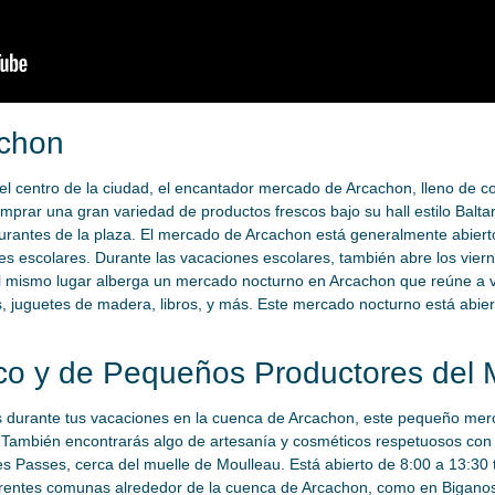
achon
el centro de la ciudad, el encantador mercado de Arcachon, lleno de co
omprar una gran variedad de productos frescos bajo su hall estilo Balt
aurantes de la plaza. El mercado de Arcachon está generalmente abierto
nes escolares. Durante las vacaciones escolares, también abre los vie
o, el mismo lugar alberga un mercado nocturno en Arcachon que reúne a
, juguetes de madera, libros, y más. Este mercado nocturno está abier
co y de Pequeños Productores del 
s durante tus vacaciones en la cuenca de Arcachon, este pequeño merca
 También encontrarás algo de artesanía y cosméticos respetuosos con
 Passes, cerca del muelle de Moulleau. Está abierto de 8:00 a 13:30 to
erentes comunas alrededor de la cuenca de Arcachon, como en Biganos