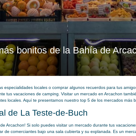
más bonitos de la Bahía de Arca
 las especialidades locales o comprar algunos recuerdos para tus amigo
te tus vacaciones de camping. Visitar un mercado en Arcachon también
tes locales. Aquí te presentamos nuestro top 5 de los mercados más b
al de La Teste-de-Buch
 de Arcachon! Si solo puedes visitar un mercado durante tus vacacione
 de comerciantes bajo una sala cubierta y su explanada. Es un mercad