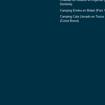
Château du Gibanel en Argentat (
Dordoña)
Camping Erreka en Bidart (País 
Camping Cala Llevado en Tossa 
(Costa Brava)