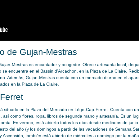
o de Gujan-Mestras
Gujan-Mestras es encantador y acogedor. Ofrece artesanía local, degu
se encuentra en el Bassin d'Arcachon, en la Plaza de La Claire. Recibe
no. Además, Gujan-Mestras cuenta con un mercado diurno en el aparca
bados en la Plaza de La Claire.
Ferret
tá situado en la Plaza del Mercado en Lège-Cap-Ferret. Cuenta con un
, así como flores, ropa, libros de segunda mano y artesanía. Es un lug
nomía. En verano, está abierto todos los días desde mediados de junio
esto del año (y los domingos a partir de las vacaciones de Semana Sa
 y Ascensión, también está abierto de miércoles a domingo por la ma