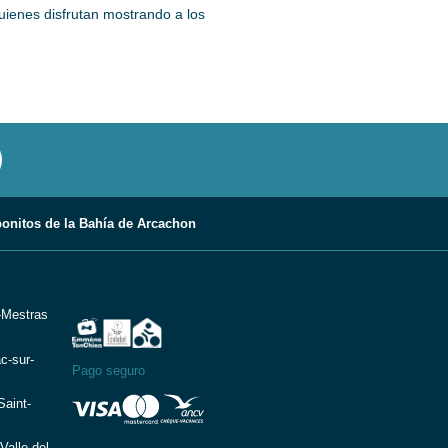
ienes disfrutan mostrando a los
onitos de la Bahía de Arcachon
-Mestras
c-sur-
Pago seguro
aint-