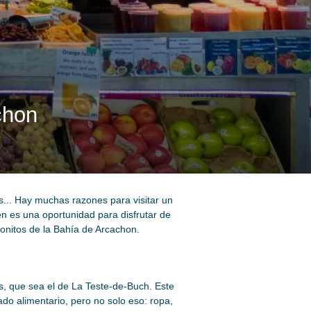
chon
s... Hay muchas razones para visitar un
 es una oportunidad para disfrutar de
onitos de la Bahía de Arcachon.
s, que sea el de La Teste-de-Buch. Este
o alimentario, pero no solo eso: ropa,