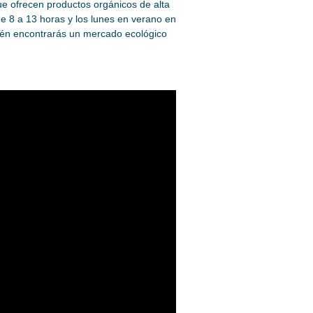
ue ofrecen productos orgánicos de alta
de 8 a 13 horas y los lunes en verano en
bién encontrarás un mercado ecológico