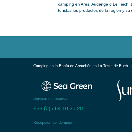
camping en Arès, Audenge o Le Teich. 
turistas los productos de la región y su c
Camping en la Bahía de Arcachón en La Teste-de-Buch
Servicio de reservas
+33 (0)5 64 10 20 20
Recepción del dominio