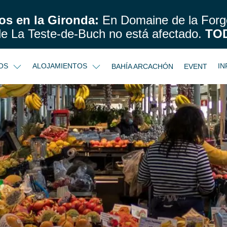
os en la Gironda:
En Domaine de la Forge
de La Teste-de-Buch no está afectado.
TO
IOS
ALOJAMIENTOS
IN
BAHÍA ARCACHÓN
EVENT