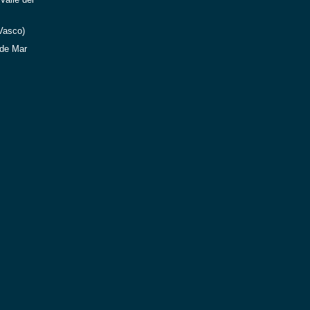
Valle del
Vasco)
de Mar