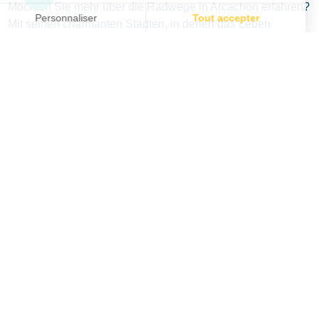
Möchten Sie mehr über die Radwege in Arcachon erfahren?
Mit seinen charmanten Städten, in denen das Leben
gemächlich verläuft, und seinen abwechslungsreichen
Landschaften eignet sich das Bassin d’Arcachon
hervorragend für Fahrradtouren. Rund um das Bassin
ermöglichen zahlreiche Radwege, die Sehenswürdigkeiten
während Ihres Campingurlaubs zu erkunden. Für alle
Altersgruppen und Geschmäcker ist etwas dabei:
Waldwege, Sümpfe, grüne Wege, Radstraßen, kleine
Straßen, Pfade, Rennräder oder E-Bikes. Insgesamt gibt es
15 Routen, die speziell für Touristen entwickelt wurden –
hier stellen wir unsere Top 5 vor. Die Radwege sind sicher
und kinderfreundlich. Planen Sie Ihre nächste Fahrradtour,
um die Umgebung zu entdecken (Schlösser, Naturparks,
entlang des Kanals usw.). Verleihstationen bieten Ihnen
personalisierte Routen.
Le Teich entdecken