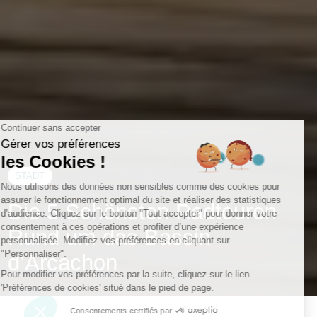
STADT
Die 5 Schönsten Radtouren
Rund um das Bassin
d’Arcachon