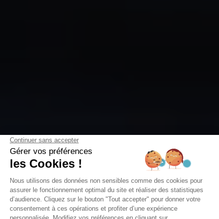
STADT
Die Besten Eisdielen in
Arcachon: 5 Adressen, die Sie