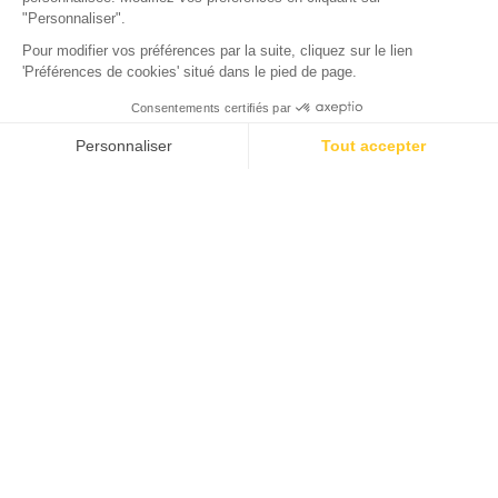
Dahinschmelzen lassen
Die Besten Eisdielen in Arcachon:
5 Adressen, die Sie
Dahinschmelzen lassen
Ideal an der Atlantikküste gelegen, ist Arcachon ein
beliebtes Ziel für Genussreisende, die Entspannung,
Entdeckung und kulinarische Freuden verbinden möchten.
Bekannt für die Schönheit seiner Strände, die Qualität
seiner Restaurants und seine warme Atmosphäre,
beherbergt die Region auch die besten Eisdielen von
Arcachon. Planen Sie einen Urlaub in der Umgebung und
möchten ein traditionell handgemachtes Eis oder ein
exotisch-fruchtiges Sorbet genießen? Entdecken Sie fünf
Adressen, an denen Sie das beste hausgemachte Eis in