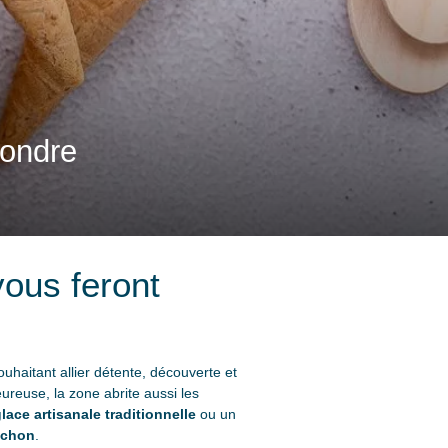
fondre
vous feront
ouhaitant allier détente, découverte et
reuse, la zone abrite aussi les
lace artisanale traditionnelle
ou un
achon
.