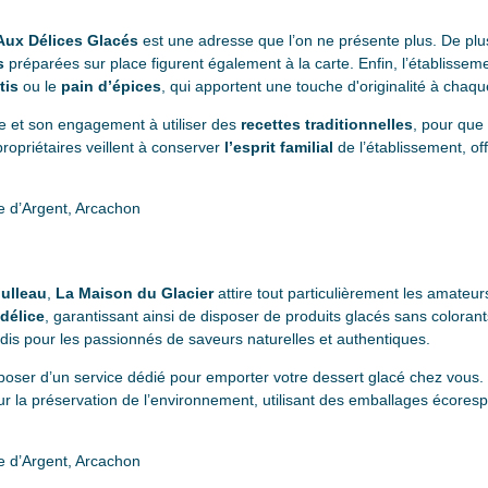
Aux Délices Glacés
est une adresse que l’on ne présente plus. De plus
s
préparées sur place figurent également à la carte. Enfin, l’établisse
tis
ou le
pain d’épices
, qui apportent une touche d'originalité à chaqu
e et son engagement à utiliser des
recettes traditionnelles
, pour que 
ropriétaires veillent à conserver
l’esprit familial
de l’établissement, off
e d’Argent, Arcachon
ulleau
,
La Maison du Glacier
attire tout particulièrement les amateu
délice
, garantissant ainsi de disposer de produits glacés sans coloran
adis pour les passionnés de saveurs naturelles et authentiques.
isposer d’un service dédié pour emporter votre dessert glacé chez vous
 la préservation de l’environnement, utilisant des emballages écores
e d’Argent, Arcachon