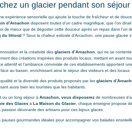
chez un glacier pendant son séjour
e expérience sensorielle qui ajoute la touche de fraîcheur et de douceur
ssin d’Arcachon
disposent toutes d’un cadre magnifique, que l’on dira
oi de mieux que de déguster cette douceur après un repas dans l’un
du littoral
? Sous la chaleur estivale d’Arcachon, une pause glacée 
’innovation et la créativité des
glaciers d’Arcachon
, qui ne se content
lement des créations inspirées des produits locaux, mettant en avant to
vice attentif et l’ambiance conviviale de ces établissements apportent 
face au bassin, enrichissant ainsi le séjour des visiteurs et des locaux.
 qualité et la diversité des produits proposés par les
glaciers d’Arcac
isant aussi bien les touristes que les habitants.
t ou un long séjour à
Arcachon, vous disposerez
de nombreuses d’ad
ie des Glaces
à
La Maison du Glacier
, chaque enseigne propose de
la passion dévorante des artisans pour ces bijoux glacés.
 ces pauses gourmandes idéales pour accompagner vos balades ensoleill