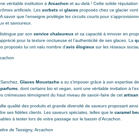
ne véritable institution à
Arcachon
et au-delà ! Cette solide réputation s
rômes artificiels. Les
sorbets
et
glaces
proposés chez ce glacier von
A savoir que l’enseigne privilégie les circuits courts pour s’approvisionn
aux et savoureux.
istingue par son
service chaleureux
et sa capacité à innover en pro
pprécié pour la texture onctueuse et l’authenticité de ses glaces. La
qu
ms proposés lui ont valu nombre d’
avis
élogieux
sur les réseaux sociaux
rcachon
 Sanchez,
Glaces Moustache
a su s’imposer grâce à son expertise de
 parfums
, dont certains bio et vegan, sont une véritable invitation à l’
es crémeuses témoignent du haut niveau de savoir-faire de cet
artisan
llie qualité des produits et grande diversité de saveurs proposant ainsi
e ses fidèles clients. Les saveurs spéciales, telles que le
caramel beu
nables à tester lors de votre passage sur le bassin d’Arcachon.
ttre de Tassigny, Arcachon