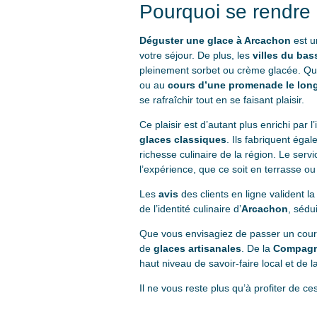
Pourquoi se rendre 
Déguster une glace à Arcachon
est un
votre séjour. De plus, les
villes du ba
pleinement sorbet ou crème glacée. Qu
ou au
cours d’une promenade le long 
se rafraîchir tout en se faisant plaisir.
Ce plaisir est d’autant plus enrichi par l
glaces classiques
. Ils fabriquent éga
richesse culinaire de la région. Le ser
l’expérience, que ce soit en terrasse ou 
Les
avis
des clients en ligne valident la
de l’identité culinaire d’
Arcachon
, sédu
Que vous envisagiez de passer un cour
de
glaces artisanales
. De la
Compagn
haut niveau de savoir-faire local et de 
Il ne vous reste plus qu’à profiter de