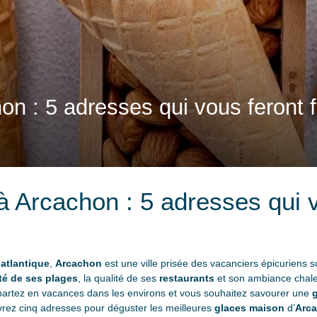
hon : 5 adresses qui vous feront 
 à Arcachon : 5 adresses qui 
 atlantique
,
Arcachon
est une ville prisée des vacanciers épicuriens s
é de ses plages
, la qualité de ses
restaurants
et son ambiance chaleu
partez en vacances dans les environs et vous souhaitez savourer une
g
rez cinq adresses pour déguster les meilleures
glaces maison
d’
Arc