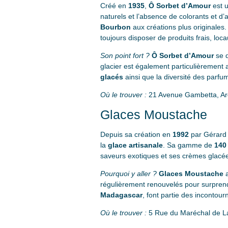
Créé en
1935
,
Ô Sorbet d’Amour
est u
naturels et l’absence de colorants et d’a
Bourbon
aux créations plus originales. 
toujours disposer de produits frais, loc
Son point fort ?
Ô Sorbet d’Amour
se d
glacier est également particulièrement a
glacés
ainsi que la diversité des parfu
Où le trouver :
21 Avenue Gambetta, A
Glaces Moustache
Depuis sa création en
1992
par Gérard
la
glace artisanale
. Sa gamme de
140
saveurs exotiques et ses crèmes glacé
Pourquoi y aller ?
Glaces Moustache
a
régulièrement renouvelés pour surprendr
Madagascar
, font partie des incontour
Où le trouver :
5 Rue du Maréchal de La