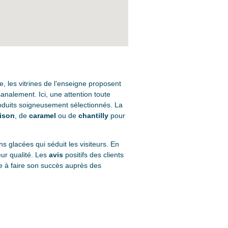
le, les vitrines de l’enseigne proposent
sanalement. Ici, une attention toute
produits soigneusement sélectionnés. La
ison
, de
caramel
ou de
chantilly
pour
s glacées qui séduit les visiteurs. En
eur qualité. Les
avis
positifs des clients
ue à faire son succès auprès des