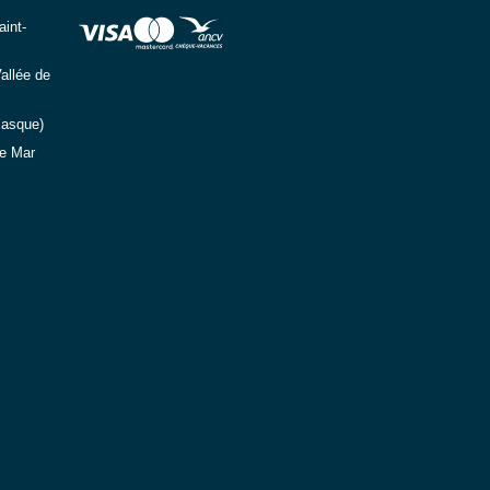
int-
allée de
Basque)
e Mar