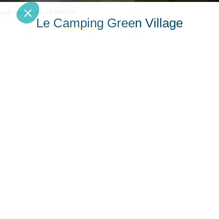
Le Camping Green Village
Au «
Green Village
», notre camping partenaire situé à
800m du
domaine de La Forge à Arcachon
, profitez du
calme et plongez au cœur de la nature en installant votre
tente sur un terrain récemment aménagé.
Résidences modernes et éco responsables avec
vue sur le golf
Hébergements grand confort au cœur de la nature
Accès aux services du Domaine de La Forge