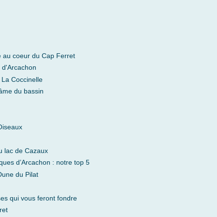
me au coeur du Cap Ferret
n d'Arcachon
 La Coccinelle
'âme du bassin
Oiseaux
au lac de Cazaux
ques d’Arcachon : notre top 5
Dune du Pilat
ses qui vous feront fondre
ret