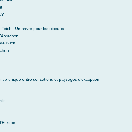
et
 ?
 Teich : Un havre pour les oiseaux
d’Arcachon
e de Buch
achon
ience unique entre sensations et paysages d’exception
sin
 d’Europe