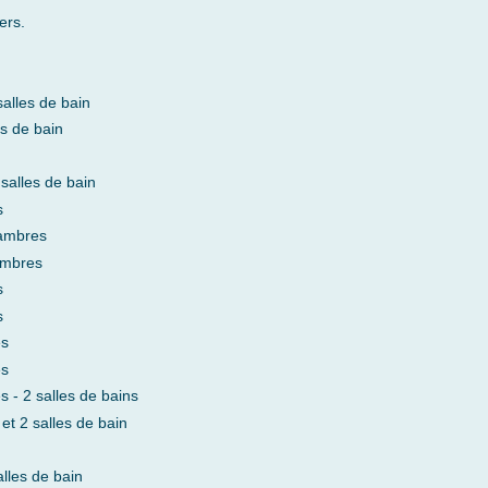
ers.
alles de bain
s de bain
salles de bain
s
hambres
ambres
s
s
es
es
 - 2 salles de bains
t 2 salles de bain
lles de bain