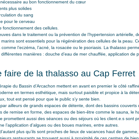
nécessaire au bon fonctionnement du cœur
ents plus solides
rculation du sang
ue pour le cerveau
e fonctionnement des cellules.
ves dans le traitement ou la prévention de l’hypertension artérielle, de 
 marins sont essentiels pour la régénération des cellules de la peau. Ce
 comme l’eczéma, l’acné, la rosacée ou le psoriasis. La thalasso permet 
de différentes manières : douche d’eau de mer chauffée, application de
 faire de la thalasso au Cap Ferret
rapie du Bassin d’Arcachon mettent en avant en premier le côté raffiné 
oderne en termes esthétique, mais surtout paisible et propice à la déten
ux, tout est pensé pour que le public s’y sente bien.
par ailleurs de grands espaces de détente, dont des bassins couverts 
les de remise en forme, des espaces de bien-être comme le sauna, le 
e promettent aussi des séances ou des séjours où les client.e.s sont pr
e l’application d’algues ou des boues marines, entre autres.
d’autant plus qu’ils sont proches de lieux de vacances haut de gamme,
usieurs restaurants se trouvent aussi à proximité de ces centres de bien