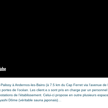
Palissy à Andernos-les-Bains (à 7.5 km du Cap Ferret via l’avenue de l
portes de l’océan. Les client.e.s sont pris en charge par un personnel 
estations de l’établissement. Celui-ci propose en outre plusieurs espace
Iyashi Dôme (véritable sauna japonais)…