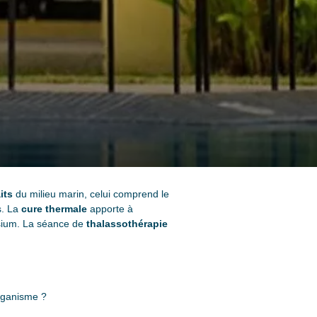
its
du milieu marin, celui comprend le
s. La
cure thermale
apporte à
ssium. La séance de
thalassothérapie
organisme ?