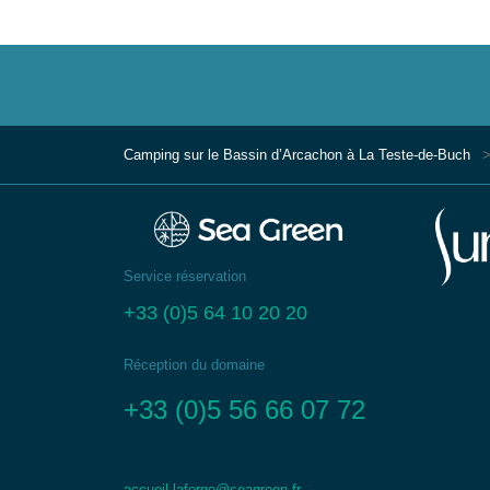
Camping sur le Bassin d’Arcachon à La Teste-de-Buch
Service réservation
+33 (0)5 64 10 20 20
Réception du domaine
+33 (0)5 56 66 07 72
accueil.laforge@seagreen.fr