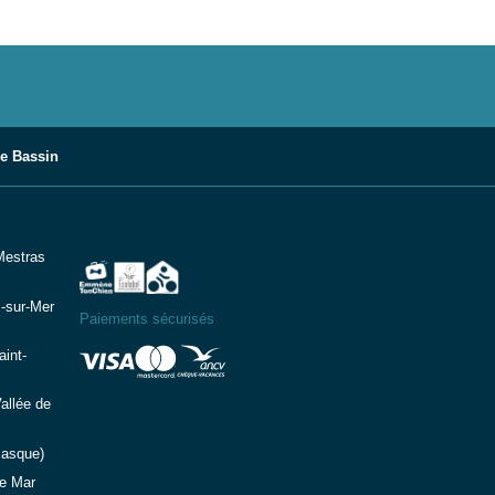
le Bassin
Mestras
-sur-Mer
Paiements sécurisés
int-
allée de
Basque)
e Mar