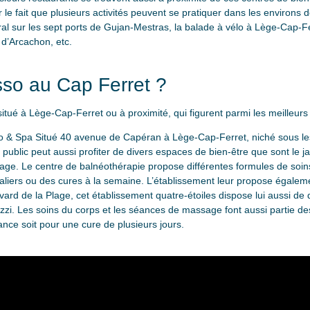
e fait que plusieurs activités peuvent se pratiquer dans les environs
oral sur les sept ports de Gujan-Mestras, la balade à vélo à Lège-Cap-F
d’Arcachon, etc.
asso au Cap Ferret ?
 situé à Lège-Cap-Ferret ou à proximité, qui figurent parmi les meilleu
 & Spa Situé 40 avenue de Capéran à Lège-Cap-Ferret, niché sous les
e public peut aussi profiter de divers espaces de bien-être que sont le 
age. Le centre de balnéothérapie propose différentes formules de soins
rnaliers ou des cures à la semaine. L’établissement leur propose égaleme
ard de la Plage, cet établissement quatre-étoiles dispose lui aussi de 
zi. Les soins du corps et les séances de massage font aussi partie de
ance soit pour une cure de plusieurs jours.