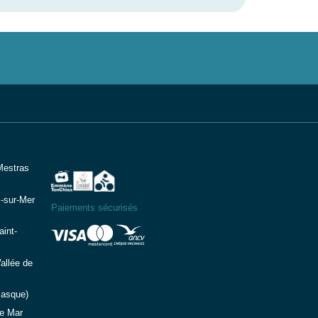
Mestras
-sur-Mer
Paiements sécurisés
int-
allée de
Basque)
e Mar