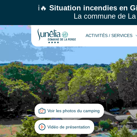
ℹ️🔥
Situation incendies en G
La commune de La 
ACTIVITÉS / SERVICES
Voir les photos du camping
Vidéo de présentation