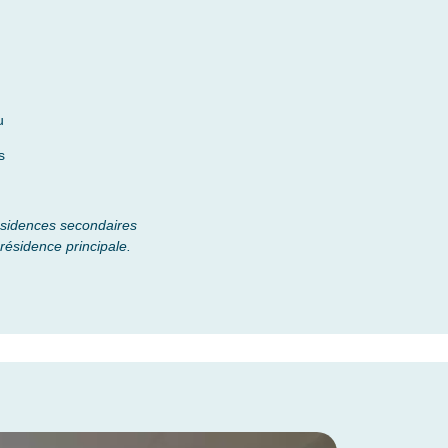
u
s
ésidences secondaires
résidence principale.