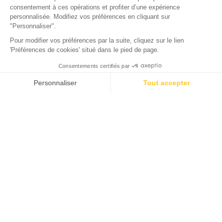
La location de bateau à
Arcachon
Pour vos prochaines vacances, vous souhaitez vivre une
expérience unique ? Passez une
journée en pleine mer
en
optant pour la
location d'un bateau à Arcachon
. Cette
balade au fil de l'eau vous offre un véritable moment de
sérénité et de découvertes en famille, entre amis ou en
amoureux. L'équipe de notre camping vous en dit plus sur
cette activité incontournable lors de votre semaine dans le
sud-ouest de la France.
Pourquoi louer un bateau à Arcachon ?
Arcachon est une ville balnéaire située dans le sud-ouest de
la France, sur la côte atlantique. Elle est réputée pour son
Bassin, une lagune bordée de plages, de ports et de