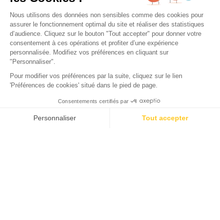
Camping Domaine de la Forge
La Teste-de-Buch, Gironde
Ouvert du
2 février 2026
au
31 décembre 2026
Retour
RES Cottage Prestige 3 chambres -
2 salles de bains
LOCATION