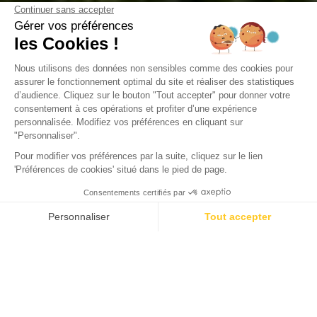
Camping Domaine de la Forge
La Teste-de-Buch, Gironde
Öffnen von
2. Februar 2026
Bis
31. Dezember 2026
Zurück
RES Cottage Prestige 3
Schlafzimmer - 2 Badezimmer