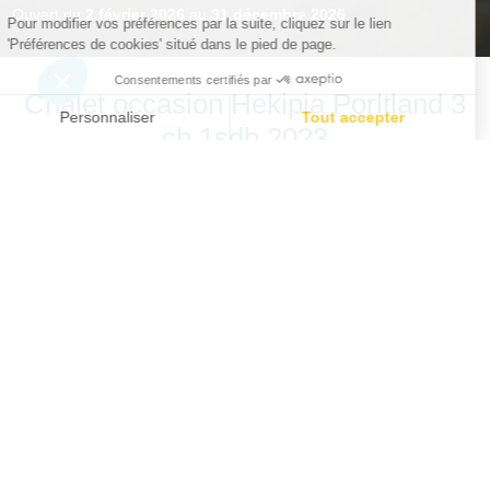
Ouvert du
2 février 2026
au
31 décembre 2026
Chalet occasion Hekipia Porltland 3
ch 1sdb 2023