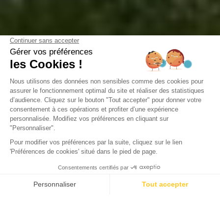
Camping Domaine de la Forge
La Teste-de-Buch, Gironde
Ouvert du
2 février 2026
au
31 décembre 2026
Retour
RES Sunêlia LUXE - 2 chambres et 2