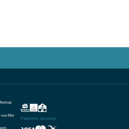
Mestras
-sur-Mer
Paiements sécurisés
int-