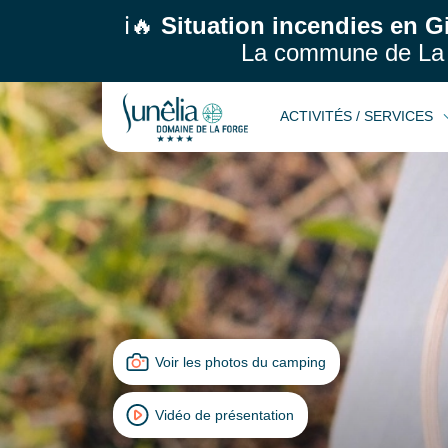
ℹ️🔥
Situation incendies en G
La commune de La 
ACTIVITÉS / SERVICES
Voir les photos du camping
Vidéo de présentation