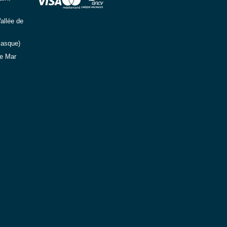
allée de
Basque)
e Mar