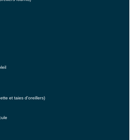
leil
te et taies d'oreillers)
cule