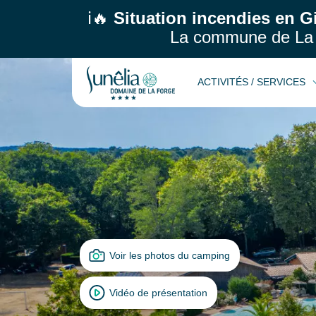
ℹ️🔥
Situation incendies en G
La commune de La 
ACTIVITÉS / SERVICES
Voir les photos du camping
Vidéo de présentation