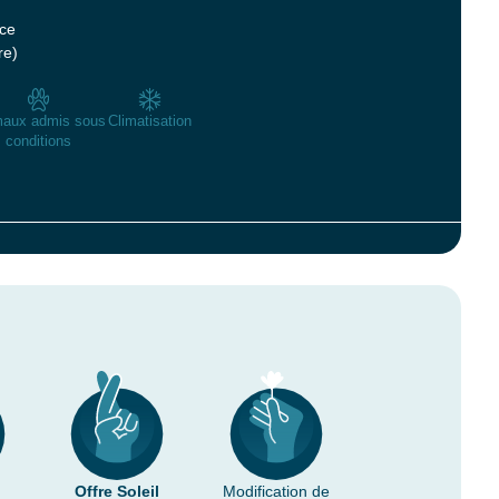
ce
re)
maux admis sous
Climatisation
conditions
Offre Soleil
Modification de