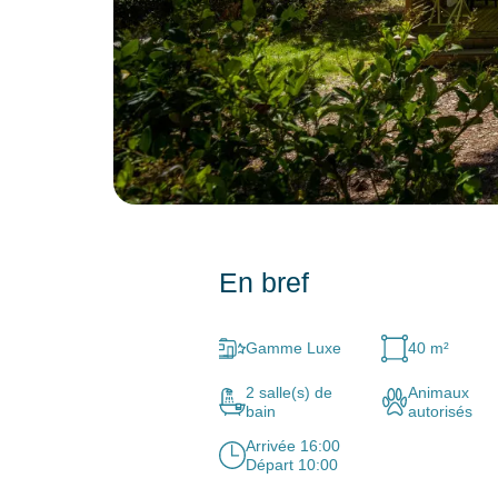
En bref
Gamme Luxe
40 m²
2 salle(s) de
Animaux
bain
autorisés
Arrivée 16:00
Départ 10:00