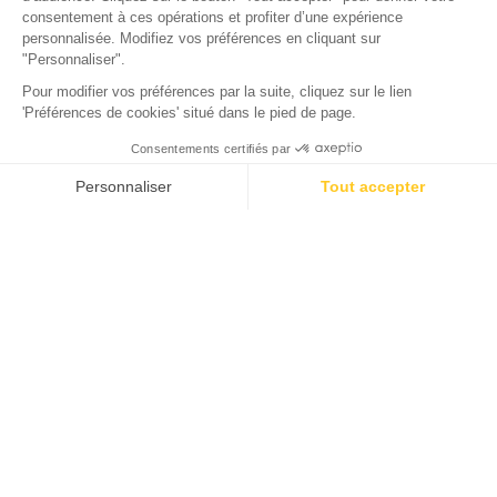
Camping Domaine de la Forge
La Teste-de-Buch, Gironde
Ouvert du
2 février 2026
au
31 décembre 2026
Séjour en camping à 13min de
Gujan Mestras
Gujan-Mestras
est l’une des plus belles destinations du
Sud-Ouest de la France. Cette commune, située dans le
département de la Gironde
, est notamment connue
pour la magnifique succession de ses sept ports. En
parcourant le sentier longeant ces plages, les visiteurs
ont l’occasion d’apprécier le côté pittoresque des
cabanes colorées, d’aller à la rencontre des
ostréiculteurs et même de déguster des huîtres… Gujan-
Mestras s’apprécie aussi pour la qualité de ses