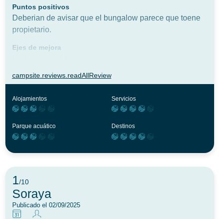
Puntos positivos
Deberian de avisar que el bungalow parece que toene
propietario.
Ejes de mejora
No habia tostadora de pan, ni un solo trapo, ni
estropajo. Ni jabones . El frigorifico lo acababan de
campsite.reviews.readAllReview
descongelar y habia agua. Crei que no funciona muy
bien. Las sartenes eran bastante nuevaspero hace falta
Alojamientos
Servicios
que se incluya alguna olla mas grande
Parque acuático
Destinos
1
/10
Soraya
Publicado el 02/09/2025