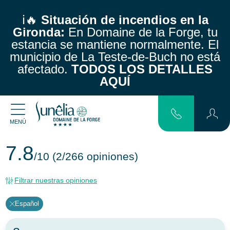
ℹ️🔥
Situación de incendios en la
Gironda:
En Domaine de la Forge, tu
estancia se mantiene normalmente.
El
municipio de La Teste-de-Buch no está
afectado.
TODOS LOS DETALLES
AQUÍ
MENÚ
7.8
/10
(2/266 opiniones)
Filtrar nuestras opiniones
Español