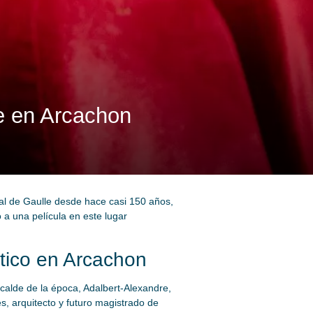
le en Arcachon
al de Gaulle desde hace casi 150 años,
 a una película en este lugar
tico en Arcachon
lcalde de la época, Adalbert-Alexandre,
s, arquitecto y futuro magistrado de