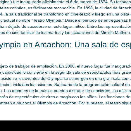
iginal) fue inaugurado oficialmente el 6 de marzo de 1874. Su fachad
eles corintios, es fácilmente reconocible. En 1898, la ciudad de Arcacho
, la sala tradicional se transformó en cine-teatro y luego en una pista
su actual nombre "Teatro Olympia." Desde el período de entreguerras h
han dejado de sucederse en este lugar mítico. Entre las representaci
es de cine familiar de los martes y las actuaciones de Mireille Mathieu
lympia en Arcachon: Una sala de es
jeto de trabajos de ampliación. En 2006, el nuevo lugar fue inaugurad
sta capacidad lo convierte en la segunda sala de espectáculos más gra
e asisten a los eventos del Olympia se sumergen en una gran sala con
 techo, incluidos los asientos. Santuario de la programación cultural de
. Los amantes de la música pueden disfrutar de conciertos, los aficio
rutarán de espectáculos de circo o magia con los niños. Las funciones d
atraen a muchos al Olympia de Arcachon. Por supuesto, el teatro sigue