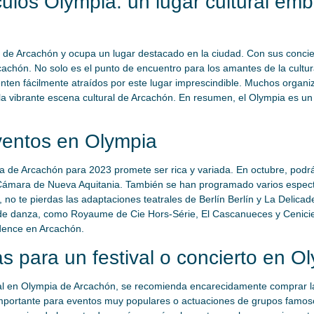
ulos Olympia: un lugar cultural em
al de Arcachón y ocupa un lugar destacado en la ciudad. Con sus concie
rcachón. No solo es el punto de encuentro para los amantes de la cultur
enten fácilmente atraídos por este lugar imprescindible. Muchos organiz
 vibrante escena cultural de Arcachón. En resumen, el Olympia es un 
entos en Olympia
de Arcachón para 2023 promete ser rica y variada. En octubre, podrá
 Cámara de Nueva Aquitania. También se han programado varios espectá
 no te pierdas las adaptaciones teatrales de Berlín Berlín y La Delicad
e danza, como Royaume de Cie Hors-Série, El Cascanueces y Cenicienta
adence en Arcachón.
s para un festival o concierto en 
tival en Olympia de Arcachón, se recomienda encarecidamente comprar la
mportante para eventos muy populares o actuaciones de grupos famoso