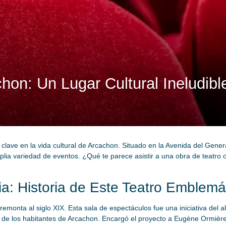
hon: Un Lugar Cultural Ineludib
lave en la vida cultural de Arcachon. Situado en la Avenida del Gener
lia variedad de eventos. ¿Qué te parece asistir a una obra de teatro o
a: Historia de Este Teatro Emblemá
remonta al siglo XIX. Esta sala de espectáculos fue una iniciativa del a
s de los habitantes de Arcachon. Encargó el proyecto a Eugène Ormière