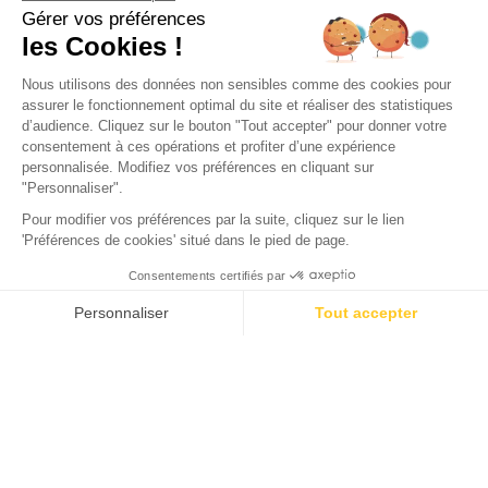
Camping Domaine de la Forge
La Teste-de-Buch, Gironde
Öffnen von
2. Februar 2026
Bis
31. Dezember 2026
Campingaufenthalt 13 Minuten von
Gujan Mestras entfernt
Gujan-Mestras ist eines der schönsten Ziele im
Südwesten Frankreichs. Diese Gemeinde, die im
Département Gironde liegt, ist besonders bekannt für die
wunderschöne Reihe ihrer sieben Häfen. Beim