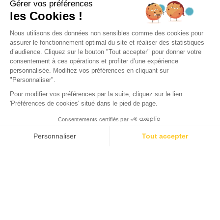
Camping Domaine de la Forge
La Teste-de-Buch, Gironde
Öffnen von
2. Februar 2026
Bis
31. Dezember 2026
Zurück
Hütte LUXE Ostrea - 2 Schlafzimmer
VERMIETUNG