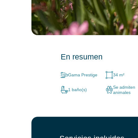
En resumen
Gama Prestige
34 m²
Se admiten
1 baño(s)
animales