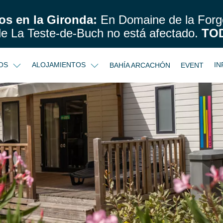
os en la Gironda:
En Domaine de la Forge
de La Teste-de-Buch no está afectado.
TO
IOS
ALOJAMIENTOS
IN
BAHÍA ARCACHÓN
EVENT
e 2 habitaciones