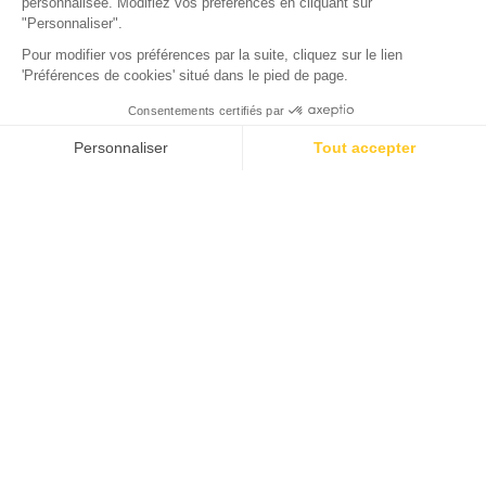
Camping Domaine de la Forge
La Teste-de-Buch, Gironde
Abierto del
2 de febrero de 2026
al
31 de diciembre de 2026
Volver
RES Cottage Comfort 2 habitaciones
ALOJAMIENTO