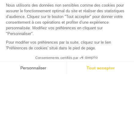
Camping Domaine de la Forge
La Teste-de-Buch, Gironde
Abierto del
2 de febrero de 2026
al
31 de diciembre de 2026
Camping Económico en Arcachon
¿Estás buscando buenas ofertas y promociones para una
estancia económica en el Golfo? Descubre nuestro camping
económico cerca de Arcachon.
Ya están aquí las vacaciones y quieres disfrutarlas al
máximo.
¿Por qué no alojarte en nuestro camping de 4 estrellas
cerca de Arcachon, en La Teste-de-Buch?